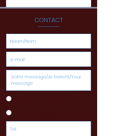
CONTACT
J'ai lu et accepté la charte de
confidentialité/Ik heb de Privacyverklaring
gelezen en goedgekeurd.
Tenez-moi au courant des nouvelles de
Clos Saint-Sauves. / Ik wil nieuws van Clos
Saint-Sauves ontvangen.