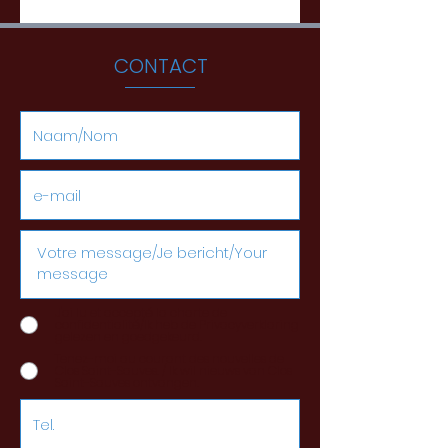
CONTACT
J'ai lu et accepté la charte de
confidentialité/Ik heb de Privacyverklaring
gelezen en goedgekeurd.
Tenez-moi au courant des nouvelles de
Clos Saint-Sauves. / Ik wil nieuws van Clos
Saint-Sauves ontvangen.